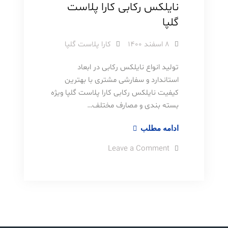
نایلکس رکابی کارا پلاست
گلپا
۸ اسفند ۱۴۰۰
کارا پلاست گلپا
تولید انواع نایلکس رکابی در ابعاد
استاندارد و سفارشی مشتری با بهترین
کیفیت نایلکس رکابی کارا پلاست گلپا ویژه
بسته بندی و مصارف مختلف…
نایلکس
ادامه مطلب
رکابی
on
Leave a Comment
کارا
نایلکس
رکابی
پلاست
کارا
پلاست
گلپا
گلپا