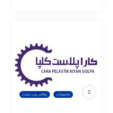
فریزری
پلاست
کارا
پلاست
گلپا
گلپا
محصولات
مطالب وب سایت