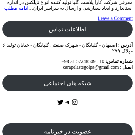
معرفی شرکت کارا پلاست گلپا تولید کننده انواع نایلکس در اندازه
مع
استاندارد و ابعاد سفارشی و ارسال به سراسر ایران…
ادامه مطلب
شر
on
Leave a Comment
کار
معرفی
پل
اطلاعات تماس
شرکت
گلپ
کارا
پلاست
آدرس :
اصفهان - گلپایگان - شهرک صنعتی گلپایگان - خیابان تولید ۶
گلپا
- پلاک ۲۷۹
شماره تماس:
10 - 57248509 31 98+
ایمیل
: carapelastegolpa@gmail.com
شبکه های اجتماعی
Twitter
Telegram
Instagram
عضویت در خبرنامه