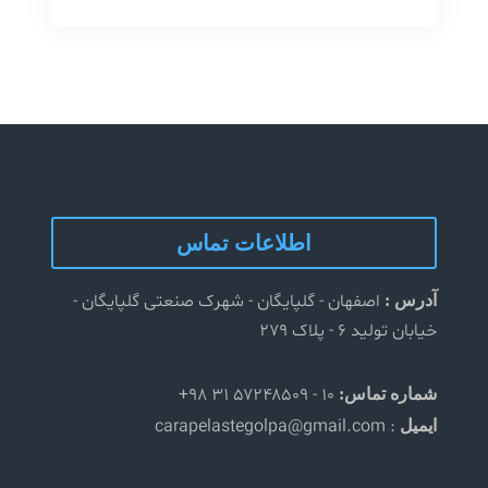
پلاست
گلپا
اطلاعات تماس
اصفهان - گلپایگان - شهرک صنعتی گلپایگان -
آدرس :
خیابان تولید ۶ - پلاک ۲۷۹
۱۰ - ۵۷۲۴۸۵۰۹ ۳۱ ۹۸+
شماره تماس:
: carapelastegolpa@gmail.com
ایمیل