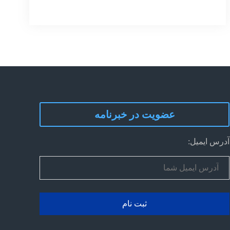
کارا
گلپا
پلاست
گلپا
عضویت در خبرنامه
آدرس ایمیل: