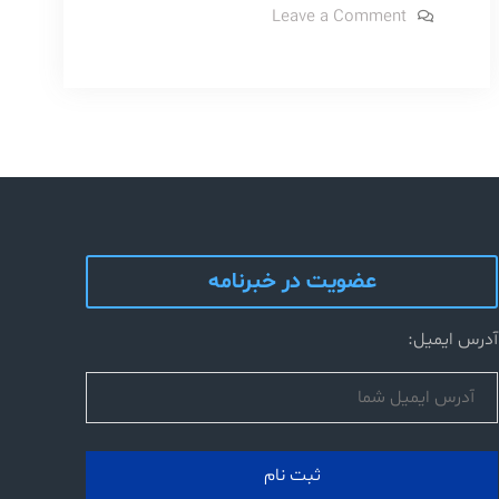
on
Leave a Comment
کارا
نایلکس
نانی
پلاست
کارا
پلاست
گلپا
گلپا
عضویت در خبرنامه
آدرس ایمیل: