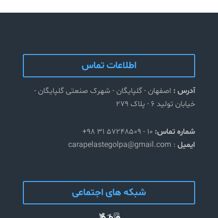
؟
اطلاعات تماس
آدرس :
اصفهان - گلپایگان - شهرک صنعتی گلپایگان -
خیابان تولید ۶ - پلاک ۲۷۹
شماره تماس:
10 - 57248509 31 98+
ایمیل
: carapelastegolpa@gmail.com
شبکه های اجتماعی
Telegram
Twitter
Instagram