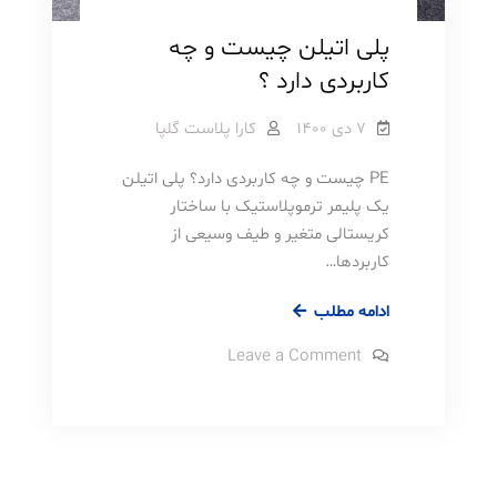
پلی اتیلن چیست و چه
کاربردی دارد ؟
7 دی 1400
کارا پلاست گلپا
PE چیست و چه کاربردی دارد؟ پلی اتیلن
یک پلیمر ترموپلاستیک با ساختار
کریستالی متغیر و طیف وسیعی از
کاربردها…
پلی
ادامه مطلب
اتیلن
on
Leave a Comment
چیست
پلی
اتیلن
و
چیست
چه
و
چه
کاربردی
کاربردی
دارد
دارد
؟